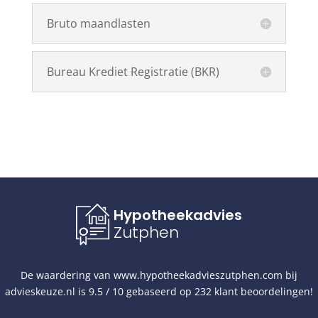
Bruto maandlasten
Bureau Krediet Registratie (BKR)
Hypotheekadvies
Zutphen
De waardering van
www.hypotheekadvieszutphen.com
bij
advieskeuze.nl
is
9.5
/
10
gebaseerd op
232
klant beoordelingen!