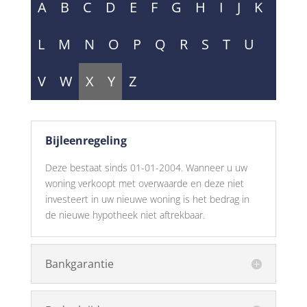
A
B
C
D
E
F
G
H
I
J
K
L
M
N
O
P
Q
R
S
T
U
V
W
X
Y
Z
Bijleenregeling
Deze bestaat sinds 01-01-2004. Wanneer u uw
woning verkoopt met overwaarde en deze niet
investeert in uw nieuwe woning is het bedrag in
de nieuwe hypotheek niet aftrekbaar.
Bankgarantie