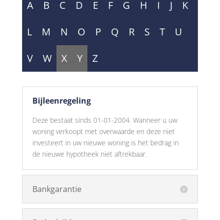
A
B
C
D
E
F
G
H
I
J
K
L
M
N
O
P
Q
R
S
T
U
V
W
X
Y
Z
Bijleenregeling
Deze bestaat sinds 01-01-2004. Wanneer u uw
woning verkoopt met overwaarde en deze niet
investeert in uw nieuwe woning is het bedrag in
de nieuwe hypotheek niet aftrekbaar.
Bankgarantie