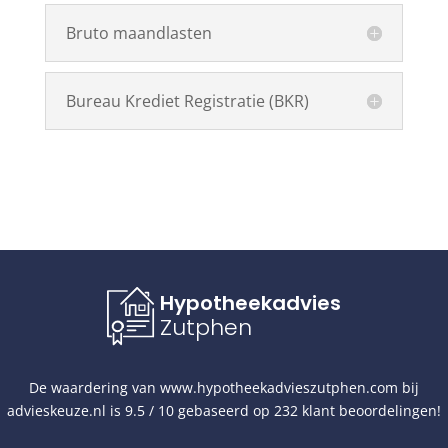
Bruto maandlasten
Bureau Krediet Registratie (BKR)
Hypotheekadvies
Zutphen
De waardering van
www.hypotheekadvieszutphen.com
bij
advieskeuze.nl
is
9.5
/
10
gebaseerd op
232
klant beoordelingen!