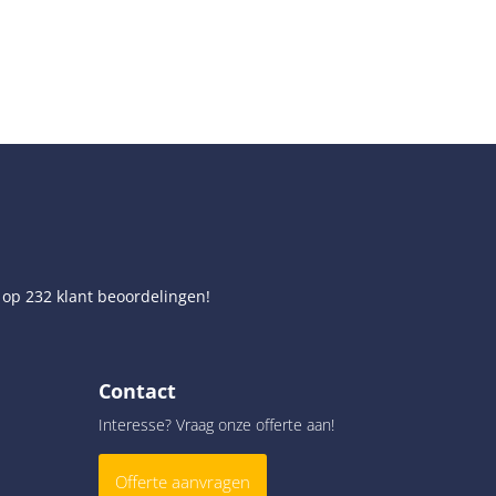
 op
232
klant beoordelingen!
Contact
Interesse? Vraag onze offerte aan!
Offerte aanvragen