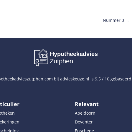
Nummer 3
→
Hypotheekadvies
Zutphen
otheekadvieszutphen.com
bij
advieskeuze.nl
is
9.5
/
10
gebaseerd
ticulier
Relevant
otheken
Apeldoorn
ekeringen
Deventer
scheiding
Enschede